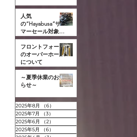
人気
の“Hayabusa”サ
マーセール対象で
す‼
フロントフォーク
のオーバーホール
について
～夏季休業のお知
らせ～
2025年8月
（6）
6件の記事
2025年7月
（3）
3件の記事
2025年6月
（2）
2件の記事
2025年5月
（6）
6件の記事