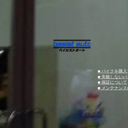
■ バイクを購
■ 失敗しない
■ 保証について
■ メンテナン