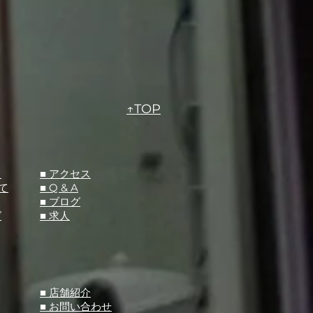
↑TOP
て
​■ アクセス
て
■ Q &
A
​■ ブログ
グ
​■ 求人
​■ 店舗紹介
■ お問い合わせ