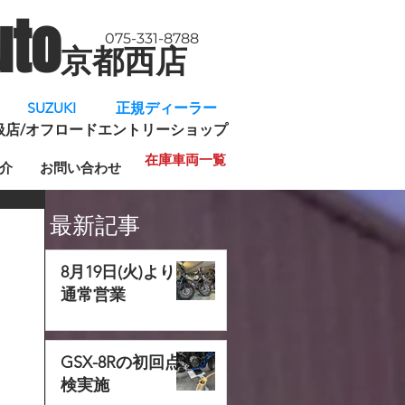
uto
075-331-8788
京都西店
​
SUZUKI 正規ディーラー
規取扱店/オフロードエントリーショップ
在庫車両一覧
介
お問い合わせ
最新記事
8月19日(火)より
通常営業
GSX-8Rの初回点
検実施