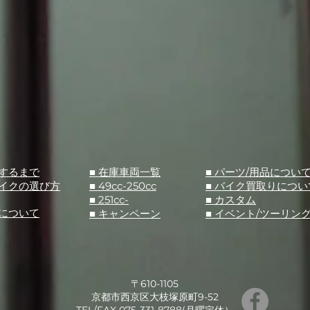
入するまで
■ 在庫車両一覧
■ パーツ/用品につい
バイクの選び方
■ 49cc-250cc
​■ バイク買取りについ
■ 251cc-
​■ カスタム
スについて
■ キャンペーン
​■ イベント/ツーリン
〒610-1105
京都市西京区大枝塚原町9-52