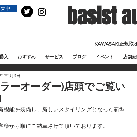
basist a
募集中！
KAWASAKI正
購入
おすすめ
サービス
ブログ
イベント
店舗紹
22年1月3日
a(カラーオーダー)店頭でご覧い
！
新機能を装備し、新しいスタイリングとなった新型
客様から順にご納車させて頂いております。