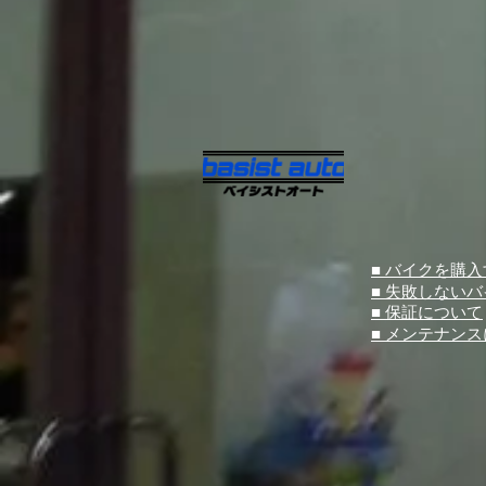
■ バイクを購
■ 失敗しない
■ 保証について
■ メンテナン