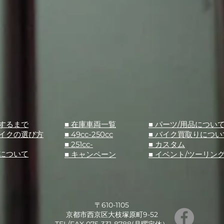
入するまで
■ 在庫車両一覧
■ パーツ/用品につい
バイクの選び方
■ 49cc-250cc
​■ バイク買取りについ
■ 251cc-
​■ カスタム
スについて
■ キャンペーン
​■ イベント/ツーリン
〒610-1105
京都市西京区大枝塚原町9-52