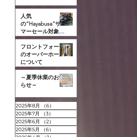
人気
の“Hayabusa”サ
マーセール対象で
す‼
フロントフォーク
のオーバーホール
について
～夏季休業のお知
らせ～
2025年8月
（6）
6件の記事
2025年7月
（3）
3件の記事
2025年6月
（2）
2件の記事
2025年5月
（6）
6件の記事