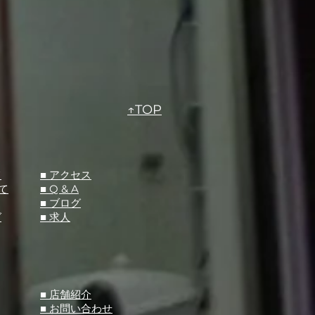
↑TOP
て
​■ アクセス
て
■ Q &
A
​■ ブログ
グ
​■ 求人
​■ 店舗紹介
■ お問い合わせ