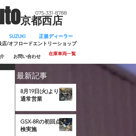
uto
075-331-8788
京都西店
​
SUZUKI 正規ディーラー
規取扱店/オフロードエントリーショップ
在庫車両一覧
介
お問い合わせ
最新記事
8月19日(火)より
通常営業
GSX-8Rの初回点
検実施