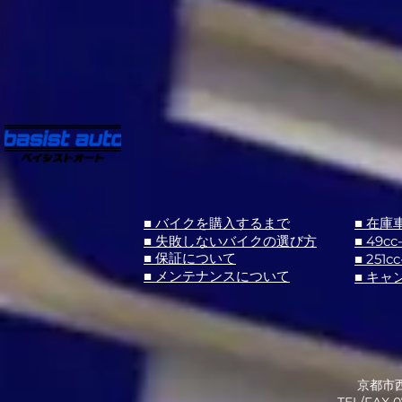
■ バイクを購入するまで
■ 在庫
■ 失敗しないバイクの選び方
■ 49cc
■ 251cc
■ 保証について
■ メンテナンスについて
■ キャ
京都市西