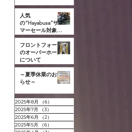
人気
の“Hayabusa”サ
マーセール対象で
す‼
フロントフォーク
のオーバーホール
について
～夏季休業のお知
らせ～
2025年8月
（6）
6件の記事
2025年7月
（3）
3件の記事
2025年6月
（2）
2件の記事
2025年5月
（6）
6件の記事