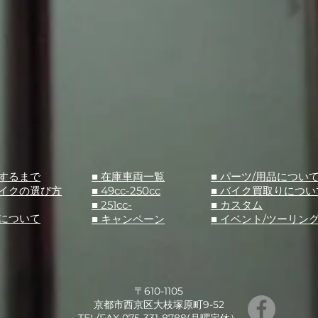
入するまで
■ 在庫車両一覧
■ パーツ/用品につい
バイクの選び方
■ 49cc-250cc
​■ バイク買取りについ
■ 251cc-
​■ カスタム
スについて
■ キャンペーン
​■ イベント/ツーリン
〒610-1105
京都市西京区大枝塚原町9-52