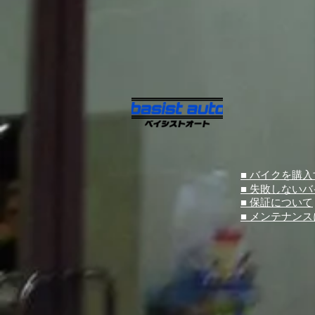
■ バイクを購
■ 失敗しない
■ 保証について
■ メンテナン