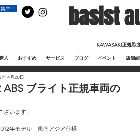
basist a
募集中！
KAWASAKI正
購入
おすすめ
サービス
ブログ
イベント
店舗紹
21年4月20日
-14R ABS ブライト正規車両の
ございます。
BS　2012年モデル　東南アジア仕様