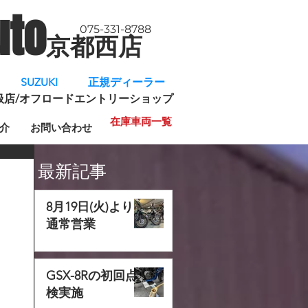
uto
075-331-8788
京都西店
​
SUZUKI 正規ディーラー
規取扱店/オフロードエントリーショップ
在庫車両一覧
介
お問い合わせ
最新記事
8月19日(火)より
通常営業
GSX-8Rの初回点
検実施