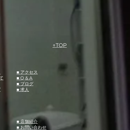
↑TOP
て
​■ アクセス
て
■ Q &
A
​■ ブログ
グ
​■ 求人
​■ 店舗紹介
■ お問い合わせ