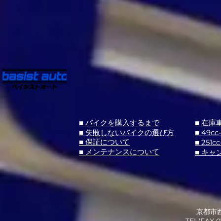
■ バイクを購入するまで
■ 在庫
■ 失敗しないバイクの選び方
■ 49cc
■ 251cc
■ 保証について
■ メンテナンスについて
■ キャ
京都市西