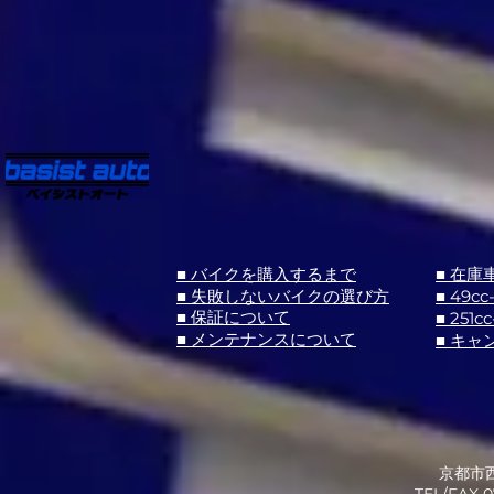
■ バイクを購入するまで
■ 在庫
■ 失敗しないバイクの選び方
■ 49cc
■ 251cc
■ 保証について
■ メンテナンスについて
■ キャ
京都市西