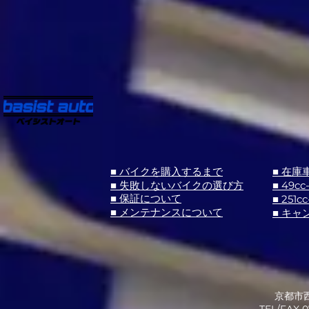
■ バイクを購入するまで
■ 在庫
■ 失敗しないバイクの選び方
■ 49cc
■ 251cc
■ 保証について
■ メンテナンスについて
■ キャ
京都市西