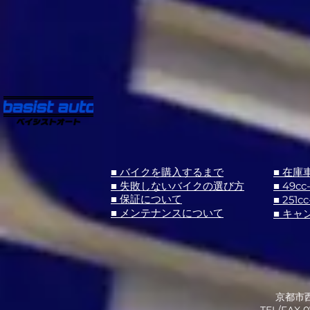
■ バイクを購入するまで
■ 在庫
■ 失敗しないバイクの選び方
■ 49cc
■ 251cc
■ 保証について
■ メンテナンスについて
■ キャ
京都市西