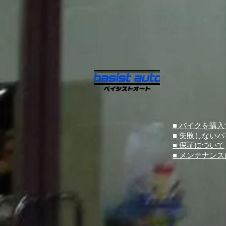
■ バイクを購
■ 失敗しない
■ 保証について
■ メンテナン