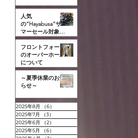
人気
の“Hayabusa”サ
マーセール対象で
す‼
フロントフォーク
のオーバーホール
について
～夏季休業のお知
らせ～
2025年8月
（6）
6件の記事
2025年7月
（3）
3件の記事
2025年6月
（2）
2件の記事
2025年5月
（6）
6件の記事