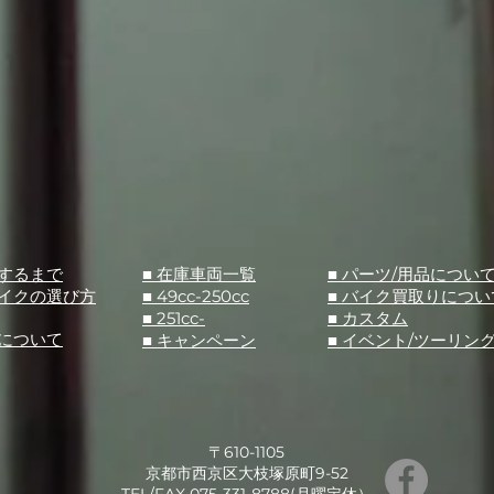
入するまで
■ 在庫車両一覧
■ パーツ/用品につい
バイクの選び方
■ 49cc-250cc
​■ バイク買取りについ
■ 251cc-
​■ カスタム
スについて
■ キャンペーン
​■ イベント/ツーリン
〒610-1105
京都市西京区大枝塚原町9-52