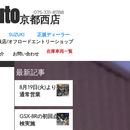
uto
075-331-8788
京都西店
​
SUZUKI 正規ディーラー
規取扱店/オフロードエントリーショップ
在庫車両一覧
介
お問い合わせ
最新記事
8月19日(火)より
通常営業
GSX-8Rの初回点
検実施