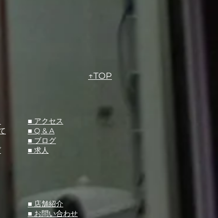
↑TOP
て
​■ アクセス
て
■ Q &
A
​■ ブログ
グ
​■ 求人
​■ 店舗紹介
■ お問い合わせ