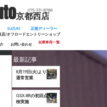
uto
075-331-8788
京都西店
​
SUZUKI 正規ディーラー
規取扱店/オフロードエントリーショップ
在庫車両一覧
介
お問い合わせ
最新記事
8月19日(火)より
通常営業
GSX-8Rの初回点
検実施