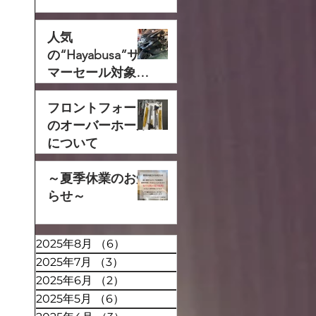
人気
の“Hayabusa”サ
マーセール対象で
す‼
フロントフォーク
のオーバーホール
について
～夏季休業のお知
らせ～
2025年8月
（6）
6件の記事
2025年7月
（3）
3件の記事
2025年6月
（2）
2件の記事
2025年5月
（6）
6件の記事