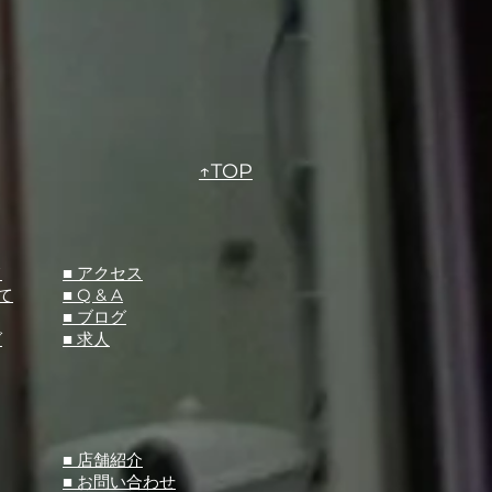
↑TOP
て
​■ アクセス
て
■ Q &
A
​■ ブログ
グ
​■ 求人
​■ 店舗紹介
■ お問い合わせ