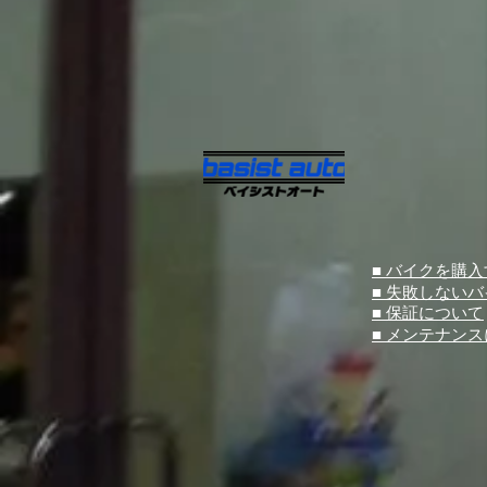
■ バイクを購
■ 失敗しない
■ 保証について
■ メンテナン