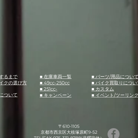
入するまで
■ 在庫車両一覧
■ パーツ/用品につい
バイクの選び方
■ 49cc-250cc
​■ バイク買取りについ
■ 251cc-
​■ カスタム
スについて
■ キャンペーン
​■ イベント/ツーリン
〒610-1105
京都市西京区大枝塚原町9-52