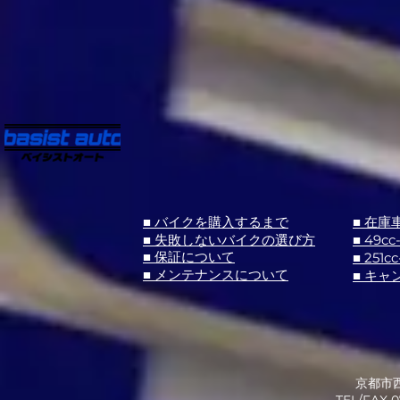
■ バイクを購入するまで
■ 在庫
■ 失敗しないバイクの選び方
■ 49cc
■ 251cc
■ 保証について
■ メンテナンスについて
■ キャ
京都市西