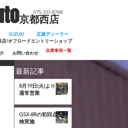
uto
075-331-8788
京都西店
​
SUZUKI 正規ディーラー
規取扱店/オフロードエントリーショップ
在庫車両一覧
介
お問い合わせ
最新記事
8月19日(火)より
通常営業
GSX-8Rの初回点
検実施