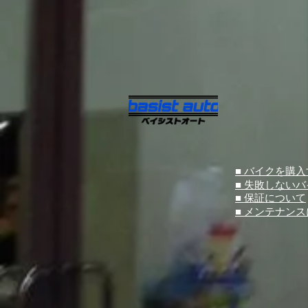
■ バイクを購
■ 失敗しない
■ 保証について
■ メンテナン