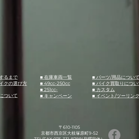
入するまで
■ 在庫車両一覧
■ パーツ/用品につい
バイクの選び方
■ 49cc-250cc
​■ バイク買取りについ
■ 251cc-
​■ カスタム
スについて
■ キャンペーン
​■ イベント/ツーリン
〒610-1105
京都市西京区大枝塚原町9-52