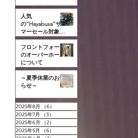
人気
の“Hayabusa”サ
マーセール対象で
す‼
フロントフォーク
のオーバーホール
について
～夏季休業のお知
らせ～
2025年8月
（6）
6件の記事
2025年7月
（3）
3件の記事
2025年6月
（2）
2件の記事
2025年5月
（6）
6件の記事