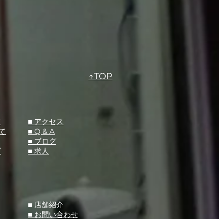
↑TOP
て
​■ アクセス
て
■ Q &
A
​■ ブログ
グ
​■ 求人
​■ 店舗紹介
■ お問い合わせ