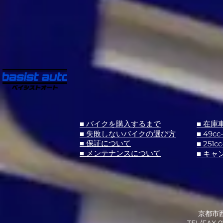
■ バイクを購入するまで
■ 在庫
■ 失敗しないバイクの選び方
■ 49cc
■ 251cc
■ 保証について
■ メンテナンスについて
■ キャ
京都市西