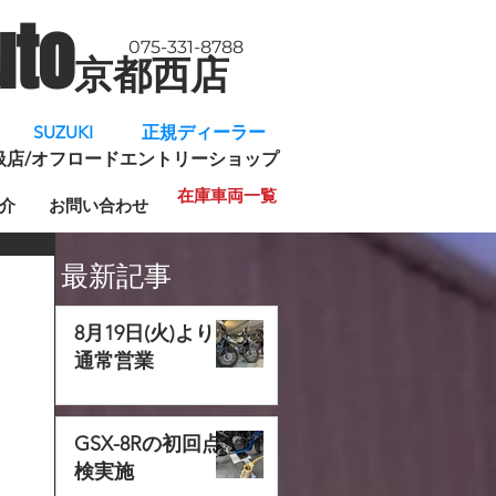
uto
075-331-8788
京都西店
​
SUZUKI 正規ディーラー
規取扱店/オフロードエントリーショップ
在庫車両一覧
介
お問い合わせ
最新記事
8月19日(火)より
通常営業
GSX-8Rの初回点
検実施