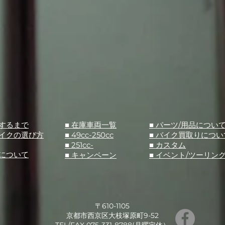
入するまで
■ 在庫車両一覧
■ パーツ/用品につい
バイクの選び方
■ 49cc-250cc
​■ バイク買取りについ
■ 251cc-
​■ カスタム
スについて
■ キャンペーン
​■ イベント/ツーリン
〒610-1105
京都市西京区大枝塚原町9-52