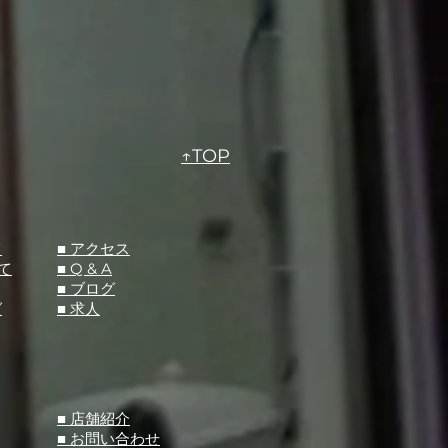
↑TOP
て
​■ アクセス
て
■ Q &
A
​■ ブログ
グ
​■ 求人
​■ 店舗紹介
■ お問い合わせ