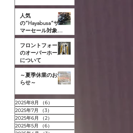
人気
の“Hayabusa”サ
マーセール対象で
す‼
フロントフォーク
のオーバーホール
について
～夏季休業のお知
らせ～
2025年8月
（6）
6件の記事
2025年7月
（3）
3件の記事
2025年6月
（2）
2件の記事
2025年5月
（6）
6件の記事