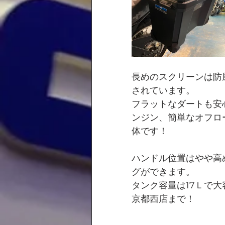
長めのスクリーンは防
されています。
フラットなダートも安
ンジン、簡単なオフロ
体です！
ハンドル位置はやや高
グができます。
タンク容量は17Ｌで
京都西店まで！