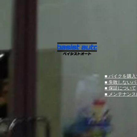
■ バイクを購
■ 失敗しない
■ 保証について
■ メンテナン