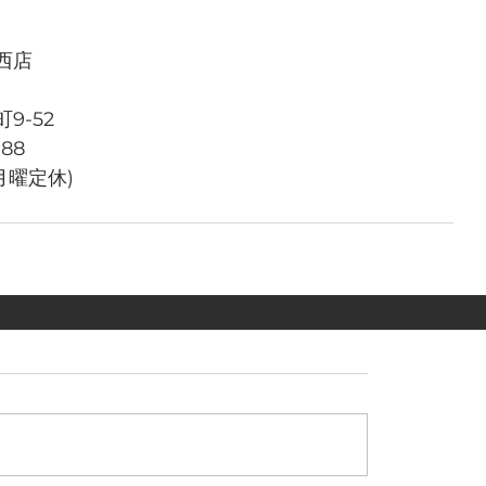
西店
9-52
788
週月曜定休)