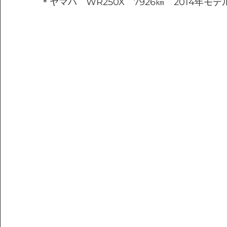
＊ヤマハ　WR250X　7926㎞　2014年モデ