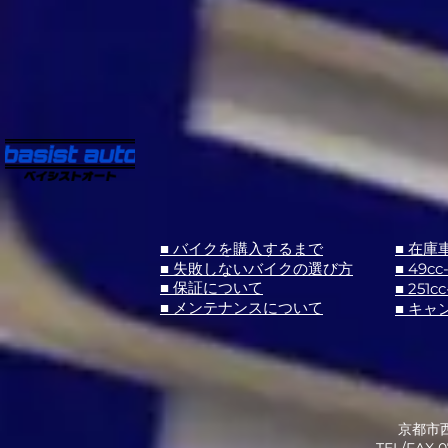
■ バイクを購入するまで
■ 在庫
■ 失敗しないバイクの選び方
■ 49cc
■ 251cc
■ 保証について
■ メンテナンスについて
■ キャ
京都市西