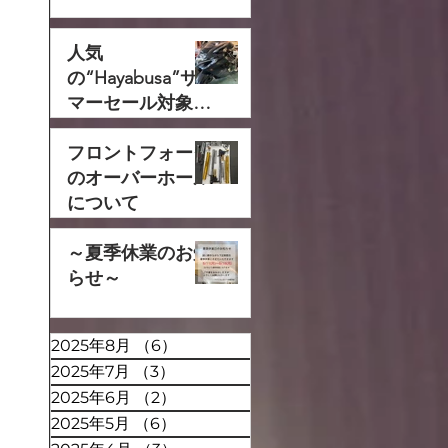
人気
の“Hayabusa”サ
マーセール対象で
す‼
フロントフォーク
のオーバーホール
について
～夏季休業のお知
らせ～
2025年8月
（6）
6件の記事
2025年7月
（3）
3件の記事
2025年6月
（2）
2件の記事
2025年5月
（6）
6件の記事