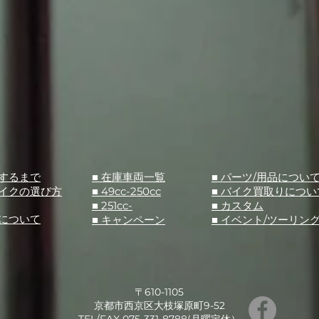
入するまで
■ 在庫車両一覧
■ パーツ/用品につい
バイクの選び方
■ 49cc-250cc
​■ バイク買取りについ
■ 251cc-
​■ カスタム
スについて
■ キャンペーン
​■ イベント/ツーリン
〒610-1105
京都市西京区大枝塚原町9-52