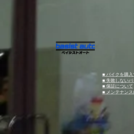
■ バイクを購
■ 失敗しない
■ 保証について
■ メンテナン