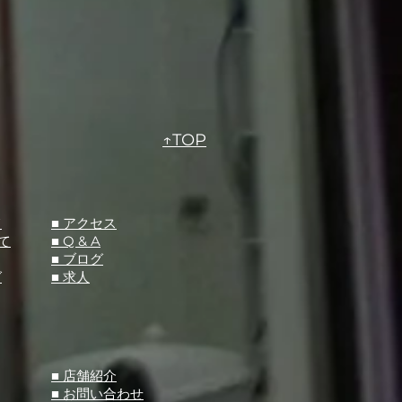
↑TOP
て
​■ アクセス
て
■ Q &
A
​■ ブログ
グ
​■ 求人
​■ 店舗紹介
■ お問い合わせ