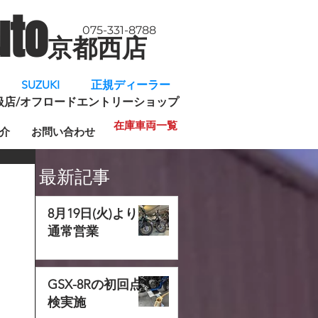
uto
075-331-8788
京都西店
​
SUZUKI 正規ディーラー
規取扱店/オフロードエントリーショップ
在庫車両一覧
介
お問い合わせ
最新記事
8月19日(火)より
通常営業
GSX-8Rの初回点
検実施