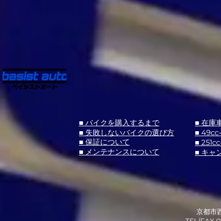
■ バイクを購入するまで
■ 在庫
■ 失敗しないバイクの選び方
■ 49cc
■ 251cc
■ 保証について
■ メンテナンスについて
■ キャ
京都市西