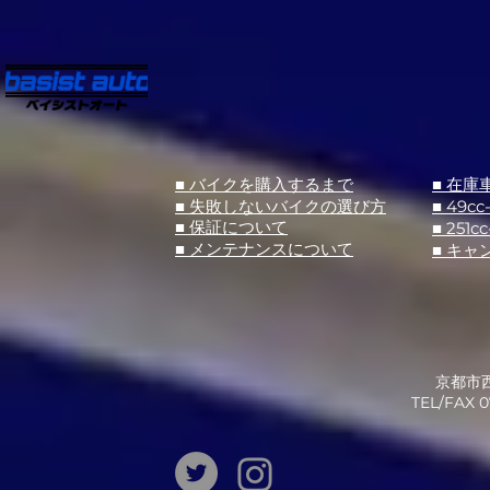
■ バイクを購入するまで
■ 在庫
■ 失敗しないバイクの選び方
■ 49cc
■ 251cc
■ 保証について
■ メンテナンスについて
■ キャ
京都市西
​TEL/FAX