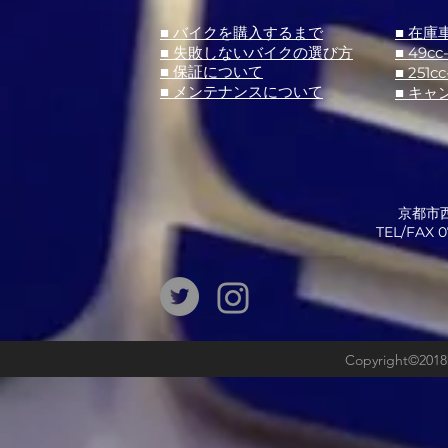
■ バイクを購入するまで
■ 在庫
■ 失敗しないバイクの選び方
■ 49cc
■ 251cc
■ 保証について
■ メンテナンスについて
■ キャ
京都市西
​TEL/FAX
Copyright©2018b