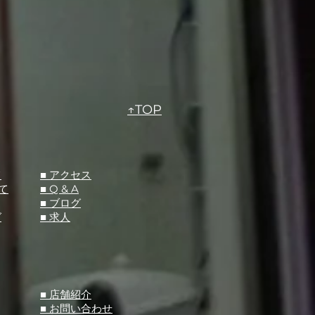
↑TOP
て
​■ アクセス
て
■ Q &
A
​■ ブログ
グ
​■ 求人
​■ 店舗紹介
■ お問い合わせ