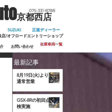
uto
075-331-8788
京都西店
​
SUZUKI 正規ディーラー
規取扱店/オフロードエントリーショップ
在庫車両一覧
介
お問い合わせ
最新記事
8月19日(火)より
通常営業
GSX-8Rの初回点
検実施