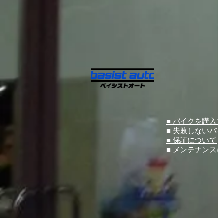
■ バイクを購
■ 失敗しない
■ 保証について
■ メンテナン