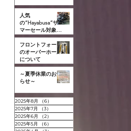
人気
の“Hayabusa”サ
マーセール対象で
す‼
フロントフォーク
のオーバーホール
について
～夏季休業のお知
らせ～
2025年8月
（6）
6件の記事
2025年7月
（3）
3件の記事
2025年6月
（2）
2件の記事
2025年5月
（6）
6件の記事