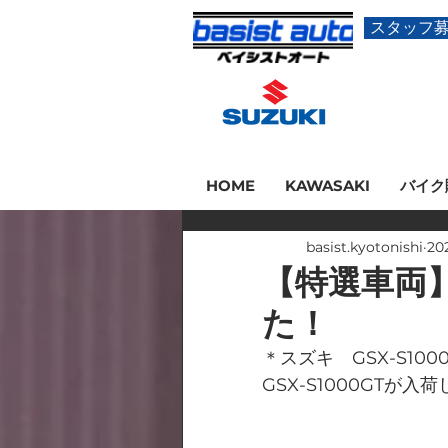
スタッフ
HOME
KAWASAKI
バイク
basist.kyotonishi
20
【特選車両】G
た！
＊スズキ　GSX-S100
GSX-S1000GTが入