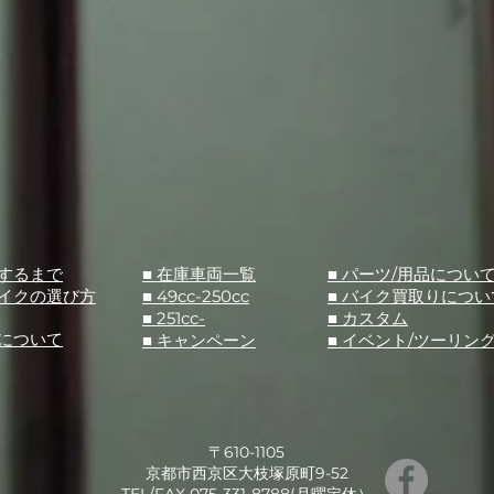
入するまで
■ 在庫車両一覧
■ パーツ/用品につい
バイクの選び方
■ 49cc-250cc
​■ バイク買取りについ
■ 251cc-
​■ カスタム
スについて
■ キャンペーン
​■ イベント/ツーリン
〒610-1105
京都市西京区大枝塚原町9-52