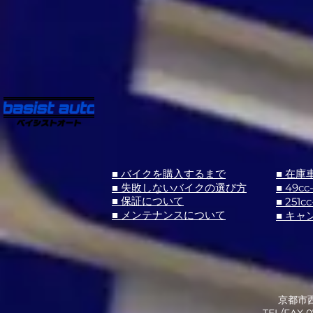
■ バイクを購入するまで
■ 在庫
■ 失敗しないバイクの選び方
■ 49cc
■ 251cc
■ 保証について
■ メンテナンスについて
■ キャ
京都市西