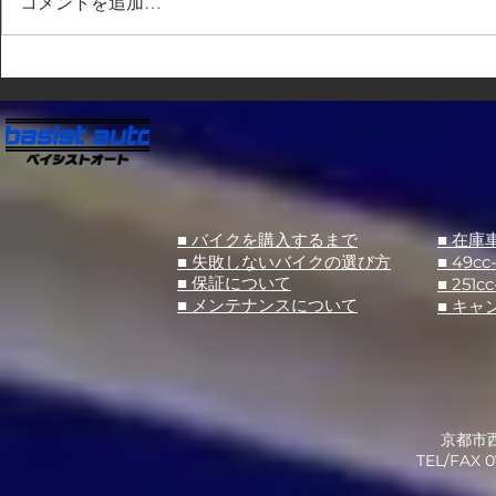
コメントを追加…
■ バイクを購入するまで
■ 在庫
■ 失敗しないバイクの選び方
■ 49cc
■ 251cc
■ 保証について
■ メンテナンスについて
■ キャ
京都市西
​TEL/FAX