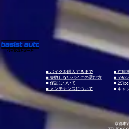
■ バイクを購入するまで
■ 在庫
■ 失敗しないバイクの選び方
■ 49cc
■ 251cc
■ 保証について
■ メンテナンスについて
■ キャ
京都市西