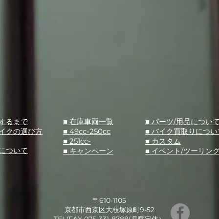
入するまで
■ 在庫車両一覧
■ パーツ/用品につい
バイクの選び方
■ 49cc-250cc
​■ バイク買取りについ
■ 251cc-
​■ カスタム
スについて
■ キャンペーン
​■ イベント/ツーリン
〒610-1105
京都市西京区大枝塚原町9-52