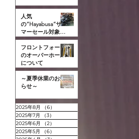
人気
の“Hayabusa”サ
マーセール対象で
す‼
フロントフォーク
のオーバーホール
について
～夏季休業のお知
らせ～
2025年8月
（6）
6件の記事
2025年7月
（3）
3件の記事
2025年6月
（2）
2件の記事
2025年5月
（6）
6件の記事