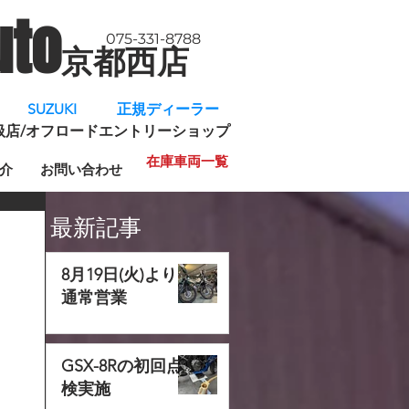
uto
075-331-8788
京都西店
​
SUZUKI 正規ディーラー
規取扱店/オフロードエントリーショップ
在庫車両一覧
介
お問い合わせ
最新記事
8月19日(火)より
通常営業
GSX-8Rの初回点
検実施