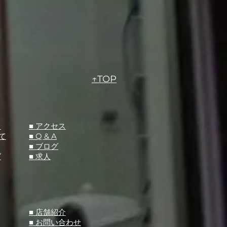
↑TOP
て
​■ アクセス
て
■ Q &
A
​■ ブログ
グ
​■ 求人
​■ 店舗紹介
■ お問い合わせ