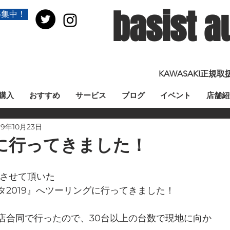
basist a
募集中！
KAWASAKI正
購入
おすすめ
サービス
ブログ
イベント
店舗紹
19年10月23日
に行ってきました！
告知させて頂いた
タ2019』へツーリングに行ってきました！
店合同で行ったので、30台以上の台数で現地に向か