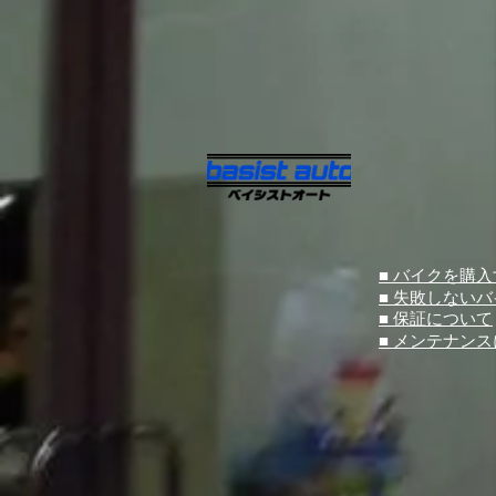
■ バイクを購
■ 失敗しない
■ 保証について
■ メンテナン