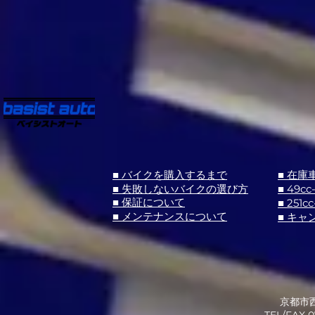
■ バイクを購入するまで
■ 在庫
■ 失敗しないバイクの選び方
■ 49cc
■ 251cc
■ 保証について
■ メンテナンスについて
■ キャ
京都市西