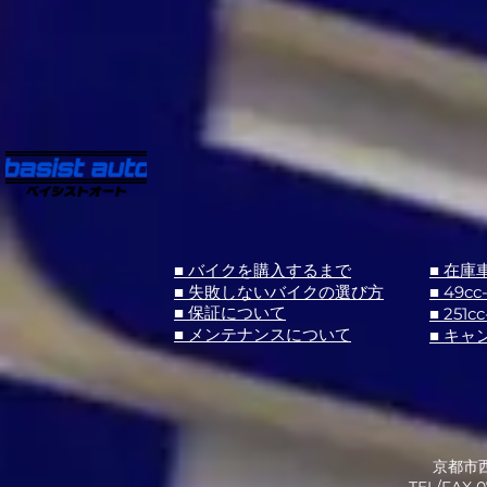
■ バイクを購入するまで
■ 在庫
■ 失敗しないバイクの選び方
■ 49cc
■ 251cc
■ 保証について
■ メンテナンスについて
■ キャ
京都市西