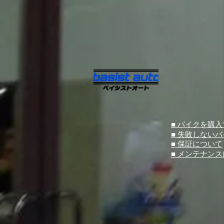
■ バイクを購
■ 失敗しない
■ 保証について
■ メンテナン