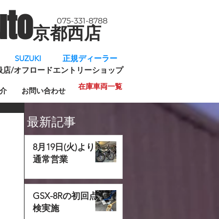
uto
075-331-8788
京都西店
​
SUZUKI 正規ディーラー
規取扱店/オフロードエントリーショップ
在庫車両一覧
介
お問い合わせ
最新記事
8月19日(火)より
通常営業
GSX-8Rの初回点
検実施