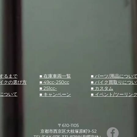
入するまで
■ 在庫車両一覧
■ パーツ/用品につい
バイクの選び方
■ 49cc-250cc
​■ バイク買取りについ
■ 251cc-
​■ カスタム
スについて
■ キャンペーン
​■ イベント/ツーリン
〒610-1105
京都市西京区大枝塚原町9-52