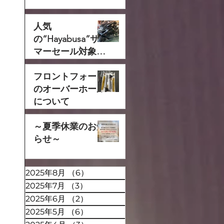
人気
の“Hayabusa”サ
マーセール対象で
す‼
フロントフォーク
のオーバーホール
について
～夏季休業のお知
らせ～
2025年8月
（6）
6件の記事
2025年7月
（3）
3件の記事
2025年6月
（2）
2件の記事
2025年5月
（6）
6件の記事