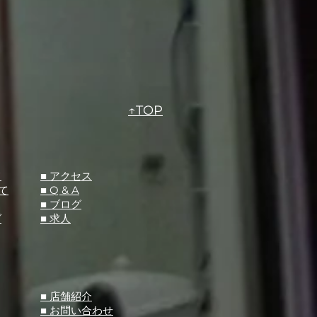
↑TOP
て
​■ アクセス
て
■ Q &
A
​■ ブログ
グ
​■ 求人
​■ 店舗紹介
■ お問い合わせ