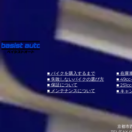
■ バイクを購入するまで
■ 在庫
■ 失敗しないバイクの選び方
■ 49cc
■ 251cc
■ 保証について
■ メンテナンスについて
■ キャ
京都市西