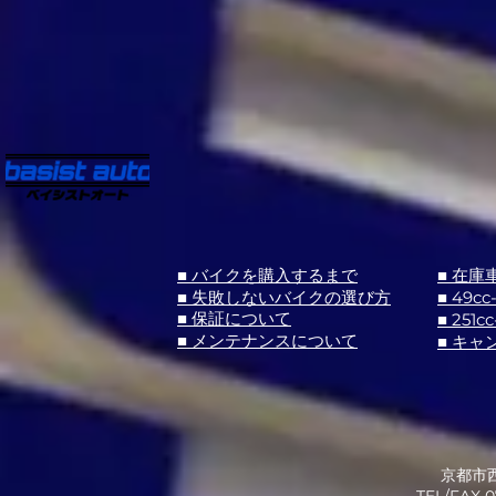
■ バイクを購入するまで
■ 在庫
■ 失敗しないバイクの選び方
■ 49cc
■ 251cc
■ 保証について
■ メンテナンスについて
■ キャ
京都市西