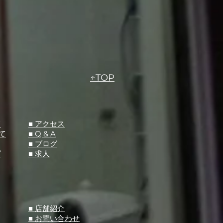
↑TOP
て
​■ アクセス
て
■ Q &
A
​■ ブログ
グ
​■ 求人
​■ 店舗紹介
■ お問い合わせ