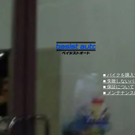
■ バイクを購
■ 失敗しない
■ 保証について
■ メンテナン