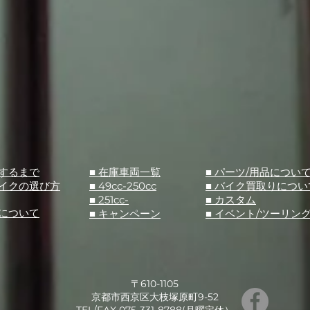
入するまで
■ 在庫車両一覧
■ パーツ/用品につい
バイクの選び方
■ 49cc-250cc
​■ バイク買取りについ
■ 251cc-
​■ カスタム
スについて
■ キャンペーン
​■ イベント/ツーリン
〒610-1105
京都市西京区大枝塚原町9-52