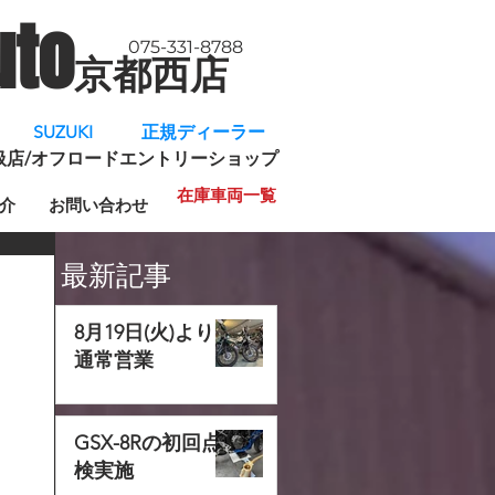
uto
075-331-8788
京都西店
​
SUZUKI 正規ディーラー
規取扱店/オフロードエントリーショップ
在庫車両一覧
介
お問い合わせ
最新記事
8月19日(火)より
通常営業
GSX-8Rの初回点
検実施