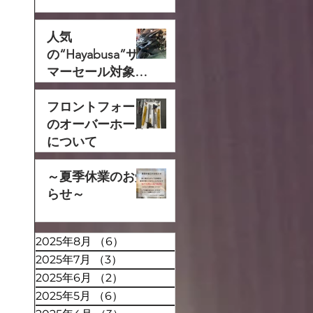
人気
の“Hayabusa”サ
マーセール対象で
す‼
フロントフォーク
のオーバーホール
について
～夏季休業のお知
らせ～
2025年8月
（6）
6件の記事
2025年7月
（3）
3件の記事
2025年6月
（2）
2件の記事
2025年5月
（6）
6件の記事