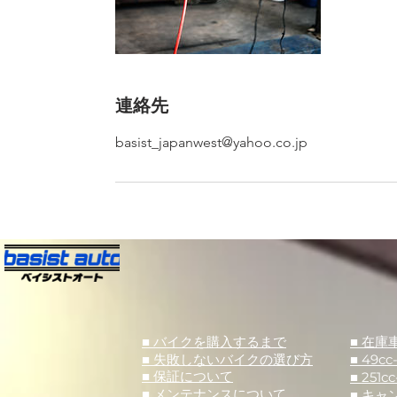
連絡先
basist_japanwest@yahoo.co.jp
■ バイクを購入するまで
■ 在庫
■ 失敗しないバイクの選び方
■ 49cc
■ 251cc
■ 保証について
■ メンテナンスについて
■ キャ